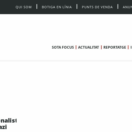
QUI SOM
BOTIGA EN LÍNIA
PUNTS DE VENDA
ANUN
SOTA FOCUS
ACTUALITAT
REPORTATGE
nalista a
azi