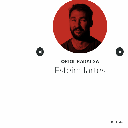
Anterior
◀︎
Sigu
▶︎
ORIOL RADALGA
Esteim fartes
Publicitat