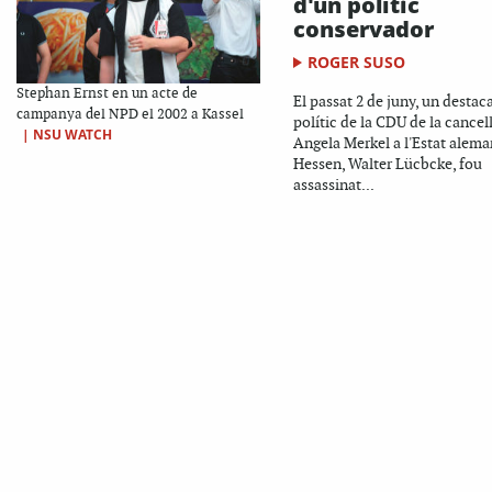
d'un polític
conservador
ROGER SUSO
Stephan Ernst en un acte de
El passat 2 de juny, un destac
campanya del NPD el 2002 a Kassel
polític de la CDU de la cancel
|
NSU WATCH
Angela Merkel a l'Estat alema
Hessen, Walter Lücbcke, fou
assassinat...