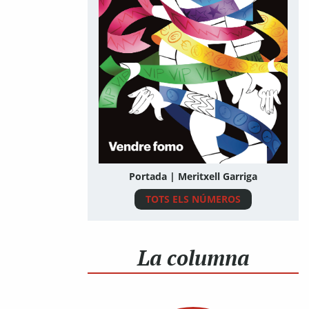
Portada | Meritxell Garriga
TOTS ELS NÚMEROS
La columna