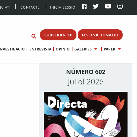
CIA’T
CONTACTE
INICIA SESSIÓ
SUBSCRIU-T'HI
FES UNA DONACIÓ
INVESTIGACIÓ
ENTREVISTA
OPINIÓ
GALERIES
PAPER
NÚMERO 602
Juliol 2026