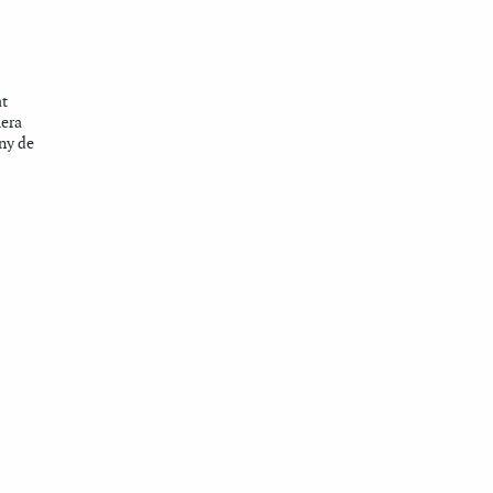
at
lera
ny de