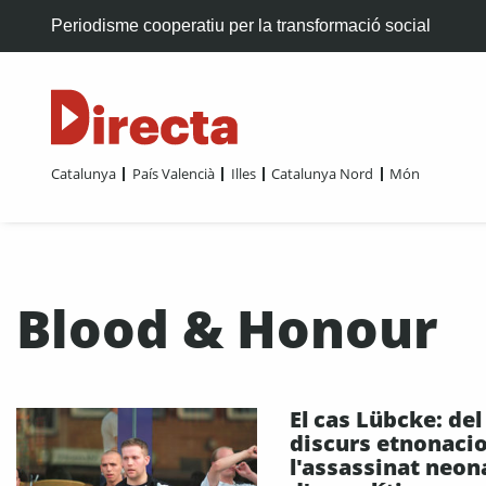
Periodisme cooperatiu per la transformació social
Catalunya
País Valencià
Illes
Catalunya Nord
Món
Blood & Honour
El cas Lübcke: del
discurs etnonacio
l'assassinat neon