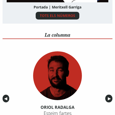
Portada | Meritxell Garriga
TOTS ELS NÚMEROS
La columna
Anterior
◀︎
Sig
▶︎
ORIOL RADALGA
Esteim fartes