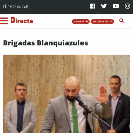
directa.cat
SUBSCRIU-T'HI
FES UNA DONACIÓ
Brigadas Blanquiazules