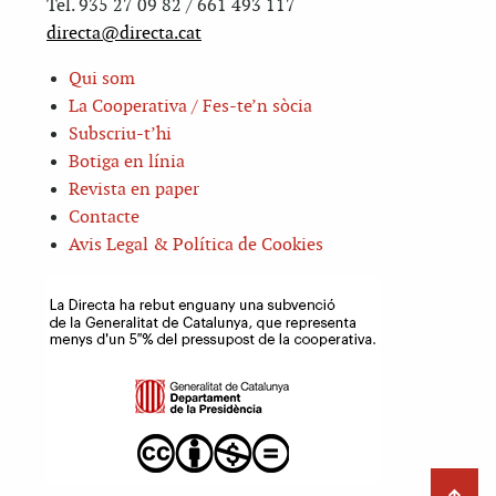
Tel. 935 27 09 82 / 661 493 117
directa@directa.cat
Qui som
La Cooperativa / Fes-te’n sòcia
Subscriu-t’hi
Botiga en línia
Revista en paper
Contacte
Avis Legal & Política de Cookies