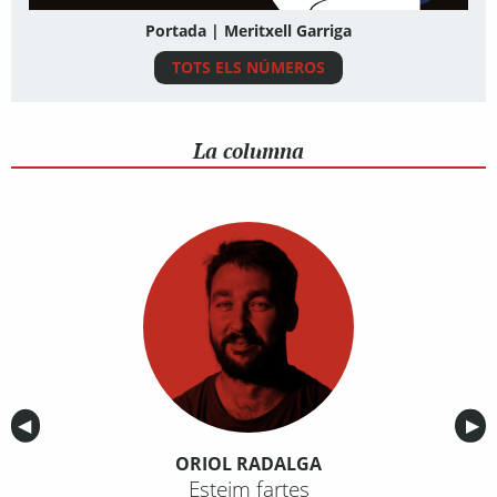
Portada | Meritxell Garriga
TOTS ELS NÚMEROS
La columna
Anterior
◀︎
Sig
▶︎
ORIOL RADALGA
Esteim fartes