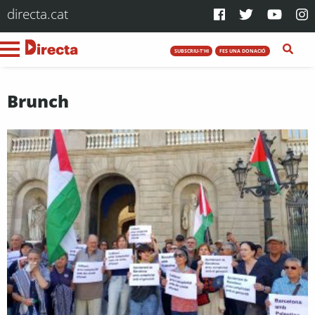
directa.cat
SUBSCRIU-T'HI
FES UNA DONACIÓ
Brunch