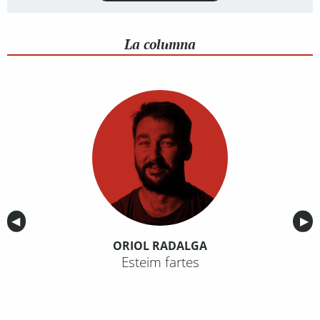
La columna
Anterior
◀︎
Sig
▶︎
ORIOL RADALGA
Esteim fartes