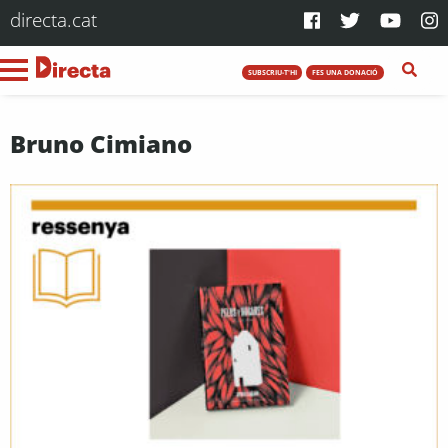
directa.cat
SUBSCRIU-T'HI
FES UNA DONACIÓ
Bruno Cimiano