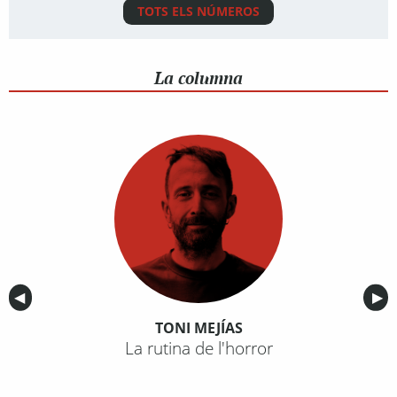
TOTS ELS NÚMEROS
La columna
Anterior
◀︎
Sig
▶︎
TONI MEJÍAS
La rutina de l'horror