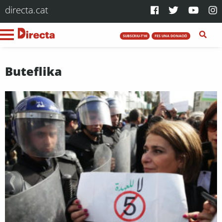
directa.cat
SUBSCRIU-T'HI
FES UNA DONACIÓ
Buteflika