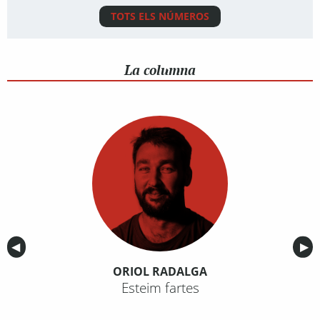
TOTS ELS NÚMEROS
La columna
Anterior
◀︎
Sig
▶︎
ORIOL RADALGA
Esteim fartes