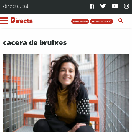
directa.cat
SUBSCRIU-T'HI
FES UNA DONACIÓ
cacera de bruixes