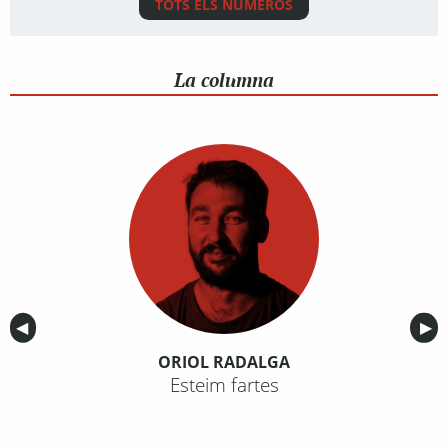
TOTS ELS NÚMEROS
La columna
Anterior
◀︎
Sig
▶︎
ORIOL RADALGA
Esteim fartes