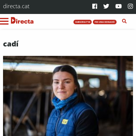
directa.cat
SUBSCRIU-T'HI
FES UNA DONACIÓ
cadí