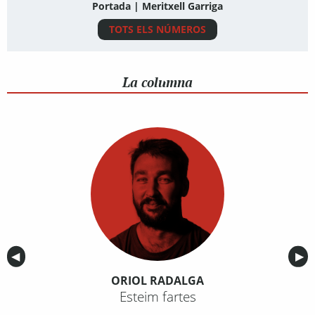
Portada | Meritxell Garriga
TOTS ELS NÚMEROS
La columna
Anterior
◀︎
Sig
▶︎
ORIOL RADALGA
Esteim fartes