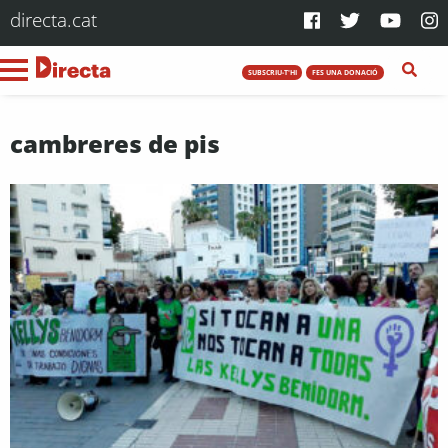
directa.cat
SUBSCRIU-T'HI
FES UNA DONACIÓ
cambreres de pis