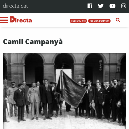
directa.cat
SUBSCRIU-T'HI
FES UNA DONACIÓ
Camil Campanyà