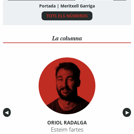
Portada | Meritxell Garriga
TOTS ELS NÚMEROS
La columna
Anterior
◀︎
Sig
▶︎
ORIOL RADALGA
Esteim fartes