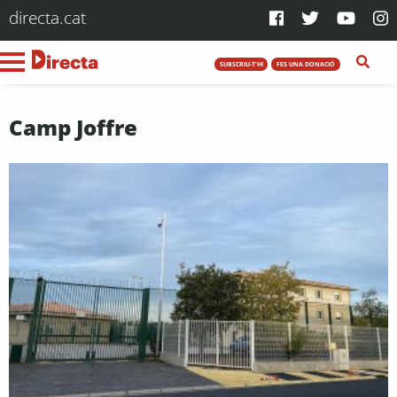
directa.cat
SUBSCRIU-T'HI
FES UNA DONACIÓ
Camp Joffre