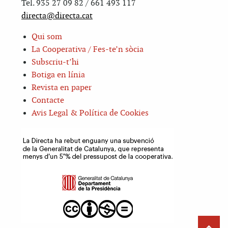
Tel. 935 27 09 82 / 661 493 117
directa@directa.cat
Qui som
La Cooperativa / Fes-te’n sòcia
Subscriu-t’hi
Botiga en línia
Revista en paper
Contacte
Avis Legal & Política de Cookies