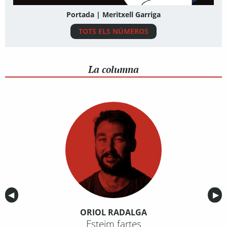
Portada | Meritxell Garriga
TOTS ELS NÚMEROS
La columna
Anterior
◀︎
Sig
▶︎
ORIOL RADALGA
Esteim fartes