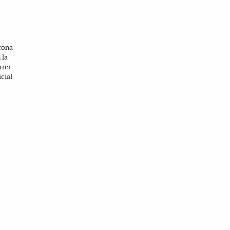
drona
 la
rrer
cial