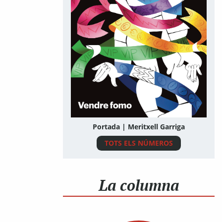
Portada | Meritxell Garriga
TOTS ELS NÚMEROS
La columna