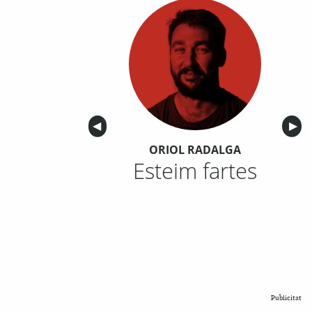
Anterior
◀︎
Sigu
▶︎
ORIOL RADALGA
Esteim fartes
Publicitat