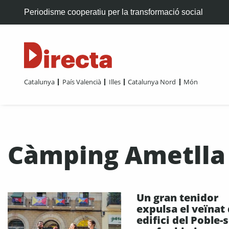
Periodisme cooperatiu per la transformació social
Catalunya
País Valencià
Illes
Catalunya Nord
Món
Càmping Ametlla V
Un gran tenidor
expulsa el veïnat 
edifici del Poble-