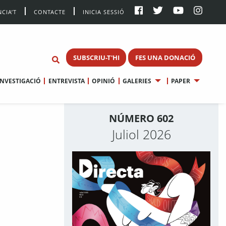
CIA’T
CONTACTE
INICIA SESSIÓ
SUBSCRIU-T'HI
FES UNA DONACIÓ
INVESTIGACIÓ
ENTREVISTA
OPINIÓ
GALERIES
PAPER
NÚMERO 602
Juliol 2026