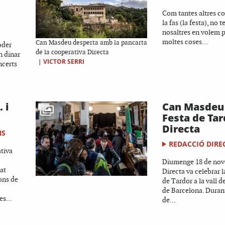
Com tantes altres cos
la fas (la festa), no t
nosaltres en volem 
moltes coses...
Can Masdeu desperta amb la pancarta
oder
de la cooperativa Directa
un dinar
|
VICTOR SERRI
ncerts
 i
Can Masdeu 
Festa de Tar
Directa
NS
REDACCIÓ DIRE
tiva
Diumenge 18 de nov
at
Directa va celebrar 
ons de
de Tardor a la vall 
de Barcelona. Durant
s...
de...