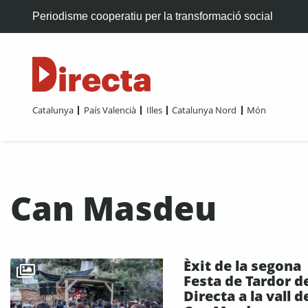
Periodisme cooperatiu per la transformació social
Catalunya
País Valencià
Illes
Catalunya Nord
Món
Can Masdeu
Èxit de la segona
Festa de Tardor de
Directa a la vall d