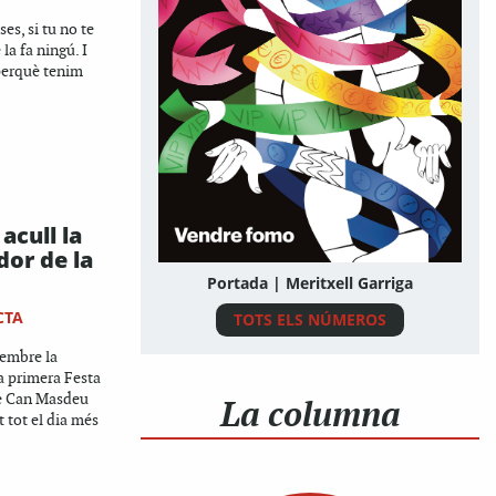
es, si tu no te
e la fa ningú. I
perquè tenim
acull la
dor de la
Portada | Meritxell Garriga
CTA
TOTS ELS NÚMEROS
embre la
la primera Festa
de Can Masdeu
La columna
 tot el dia més