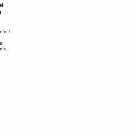
el
u
mps. I
it
nia...