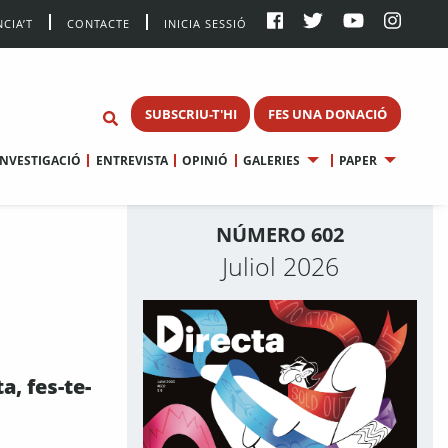
CIA’T
CONTACTE
INICIA SESSIÓ
SUBSCRIU-T'HI
FES UNA DONACIÓ
INVESTIGACIÓ
ENTREVISTA
OPINIÓ
GALERIES
PAPER
NÚMERO 602
Juliol 2026
ta, fes-te-