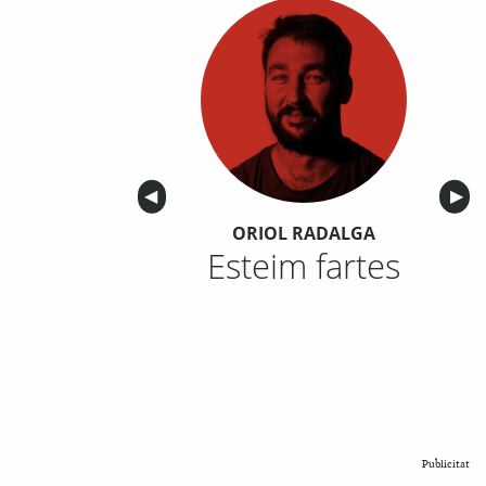
Anterior
◀︎
Sigu
▶︎
ORIOL RADALGA
Esteim fartes
Publicitat