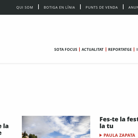
QUI SOM
BOTIGA EN LÍNIA
PUNTS DE VENDA
ANUN
SOTA FOCUS
ACTUALITAT
REPORTATGE
Fes-te la fes
 la
la tu
e
PAULA ZAPATA