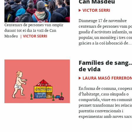
Can Masdeu
VICTOR SERRI
Diumenge 17 de novembre
Centenars de persones van omplir
centenars de persones vam p
durant tot el dia la vall de Can
gaudir d'activitats infantils, 
|
VICTOR SERRI
Masdeu
popular, un monòleg i tres co
gràcies a la col·laboració de...
Famílies de sang...
de vida
LAURA MASÓ FERRERO
En forma de comuna, coopera
d’habitatge, casa okupada o
compartida, viure en comunit
permet transformar les relaci
parentiu convencionals i
experimentar amb noves xarxe