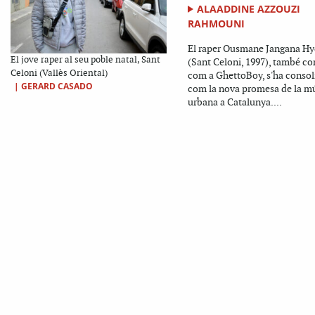
ALAADDINE AZZOUZI
RAHMOUNI
El raper Ousmane Jangana Hy
El jove raper al seu poble natal, Sant
(Sant Celoni, 1997), també c
Celoni (Vallès Oriental)
com a GhettoBoy, s'ha consol
|
GERARD CASADO
com la nova promesa de la m
urbana a Catalunya....