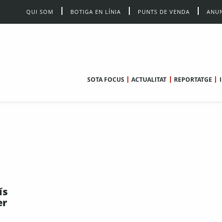
QUI SOM
BOTIGA EN LÍNIA
PUNTS DE VENDA
ANUN
SOTA FOCUS
ACTUALITAT
REPORTATGE
ís
er