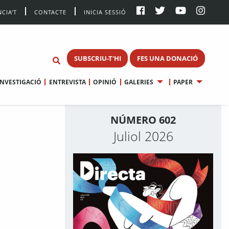
CIA’T
CONTACTE
INICIA SESSIÓ
SUBSCRIU-T'HI
FES UNA DONACIÓ
INVESTIGACIÓ
ENTREVISTA
OPINIÓ
GALERIES
PAPER
NÚMERO 602
Juliol 2026