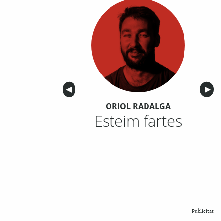
Anterior
◀︎
Sigu
▶︎
ORIOL RADALGA
Esteim fartes
Publicitat