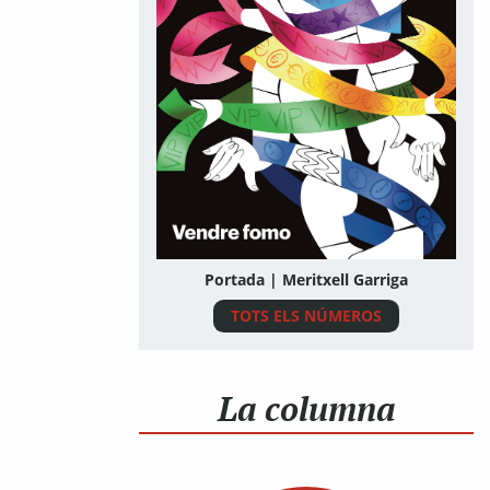
Portada | Meritxell Garriga
TOTS ELS NÚMEROS
La columna