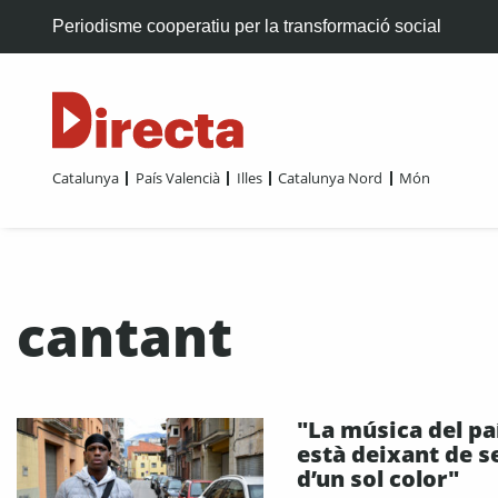
Periodisme cooperatiu per la transformació social
Catalunya
País Valencià
Illes
Catalunya Nord
Món
cantant
"La música del pa
està deixant de s
d’un sol color"