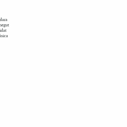
dara
onegut
idat
úsica