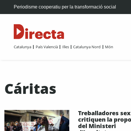
Periodisme cooperatiu per la transformació social
Catalunya
País Valencià
Illes
Catalunya Nord
Món
Cáritas
Treballadores sex
critiquen la prop
del Ministeri