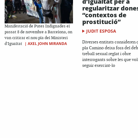
d’Igualtat per a
regularitzar done
“contextos de
prostitució”
Manifestació de Putes Indignades el
JUDIT ESPOSA
passat 8 de novembre a Barcelona, on
van criticar el nou pla del Ministeri
Diverses entitats consideren 
|
AXEL JOHN MIRANDA
d'Igualtat
pla Camino deixa fora del deb
treball sexual reglat i obre
interrogants sobre les que vo
seguir exercint-lo