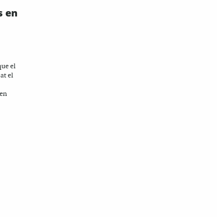
s en
que el
at el
len