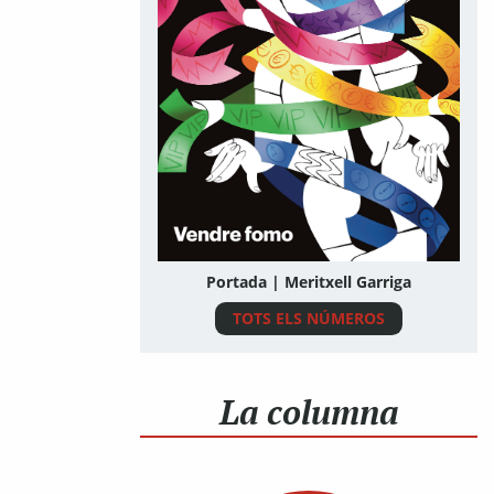
Portada | Meritxell Garriga
TOTS ELS NÚMEROS
La columna