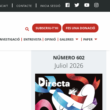
CIA’T
CONTACTE
INICIA SESSIÓ
SUBSCRIU-T'HI
FES UNA DONACIÓ
INVESTIGACIÓ
ENTREVISTA
OPINIÓ
GALERIES
PAPER
NÚMERO 602
Juliol 2026