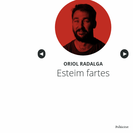
Anterior
◀︎
Sigu
▶︎
ORIOL RADALGA
Esteim fartes
Publicitat