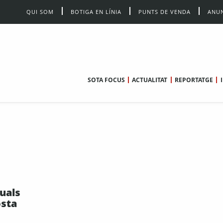
QUI SOM
BOTIGA EN LÍNIA
PUNTS DE VENDA
ANUN
SOTA FOCUS
ACTUALITAT
REPORTATGE
uals
osta