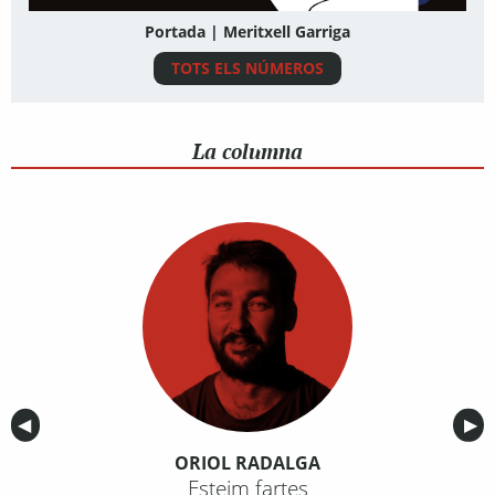
Portada | Meritxell Garriga
TOTS ELS NÚMEROS
La columna
Anterior
◀︎
Sig
▶︎
ORIOL RADALGA
Esteim fartes