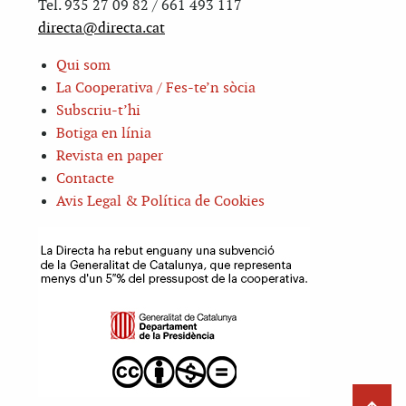
Tel. 935 27 09 82 / 661 493 117
directa@directa.cat
Qui som
La Cooperativa / Fes-te’n sòcia
Subscriu-t’hi
Botiga en línia
Revista en paper
Contacte
Avis Legal & Política de Cookies