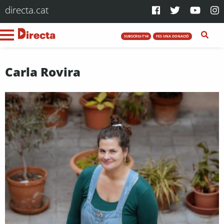
directa.cat
SUBSCRIU-T'HI
FES UNA DONACIÓ
Carla Rovira