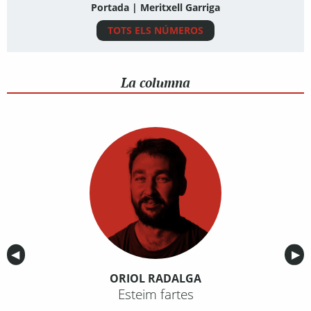
Portada | Meritxell Garriga
TOTS ELS NÚMEROS
La columna
Anterior
◀︎
Sig
▶︎
ORIOL RADALGA
Esteim fartes