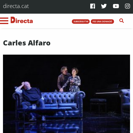
directa.cat
SUBSCRIU-T'HI
FES UNA DONACIÓ
Carles Alfaro