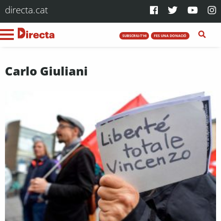
directa.cat
SUBSCRIU-T'HI
FES UNA DONACIÓ
Carlo Giuliani