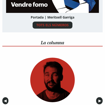
Portada | Meritxell Garriga
TOTS ELS NÚMEROS
La columna
Anterior
◀︎
Sig
▶︎