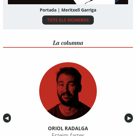
Portada | Meritxell Garriga
TOTS ELS NÚMEROS
La columna
Anterior
◀︎
Sig
▶︎
ORIOL RADALGA
Esteim fartes