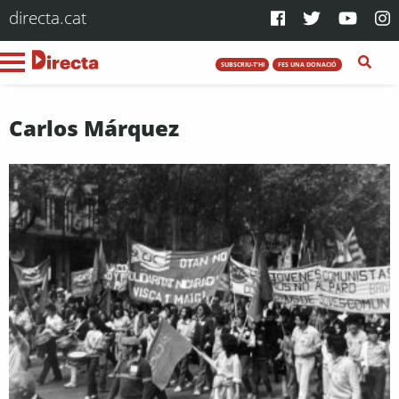
directa.cat
SUBSCRIU-T'HI
FES UNA DONACIÓ
Carlos Márquez