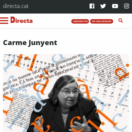
directa.cat
SUBSCRIU-T'HI
FES UNA DONACIÓ
Carme Junyent