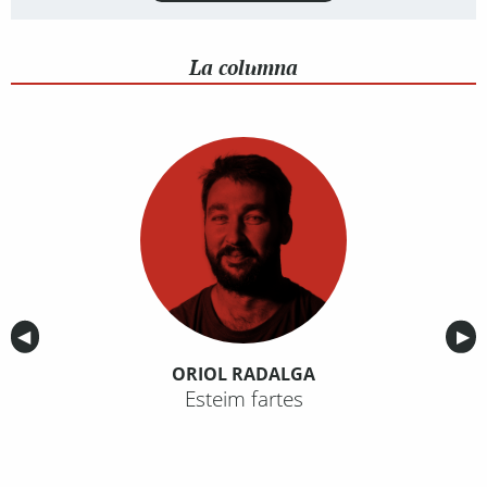
La columna
Anterior
◀︎
Sig
▶︎
ORIOL RADALGA
Esteim fartes