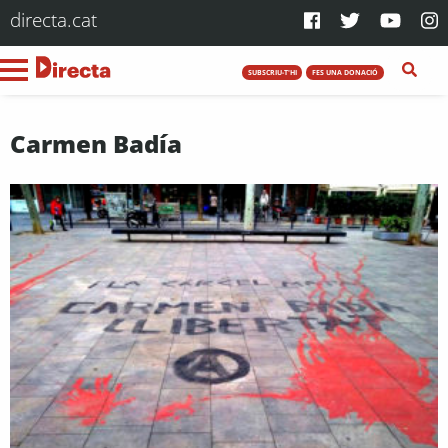
directa.cat
SUBSCRIU-T'HI
FES UNA DONACIÓ
Carmen Badía