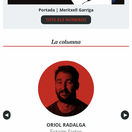
Portada | Meritxell Garriga
TOTS ELS NÚMEROS
La columna
Anterior
◀︎
Sig
▶︎
ORIOL RADALGA
Esteim fartes