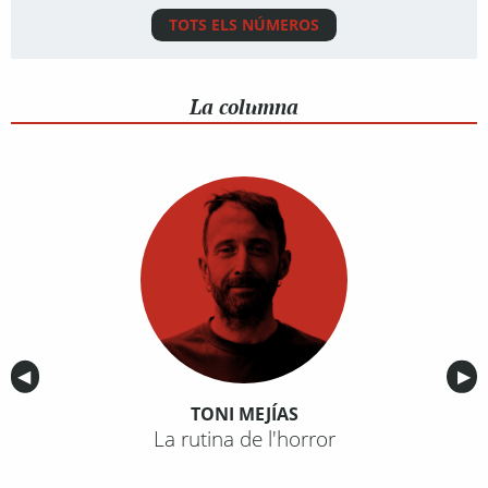
TOTS ELS NÚMEROS
La columna
Anterior
◀︎
Sig
▶︎
TONI MEJÍAS
La rutina de l'horror