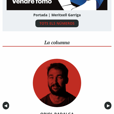
Portada | Meritxell Garriga
TOTS ELS NÚMEROS
La columna
Anterior
◀︎
Sig
▶︎