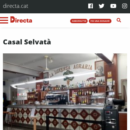
directa.cat
SUBSCRIU-T'HI
FES UNA DONACIÓ
Casal Selvatà