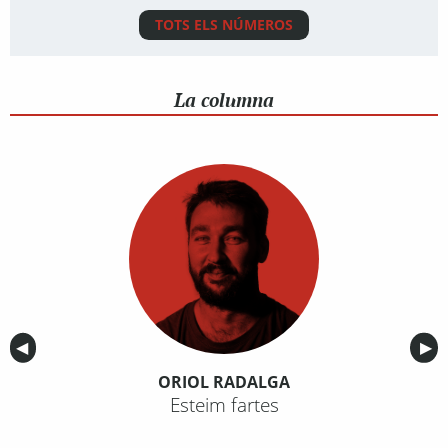
TOTS ELS NÚMEROS
La columna
Anterior
◀︎
Sig
▶︎
ORIOL RADALGA
Esteim fartes