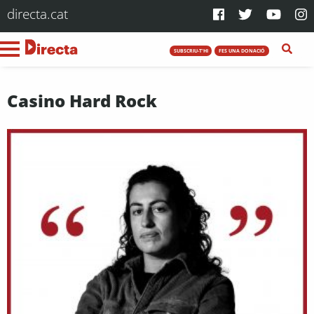
directa.cat
SUBSCRIU-T'HI
FES UNA DONACIÓ
Casino Hard Rock