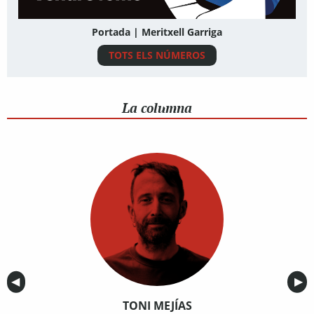
Portada | Meritxell Garriga
TOTS ELS NÚMEROS
La columna
Anterior
◀︎
Sig
▶︎
TONI MEJÍAS