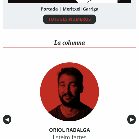
Portada | Meritxell Garriga
TOTS ELS NÚMEROS
La columna
Anterior
◀︎
Sig
▶︎
ORIOL RADALGA
Esteim fartes