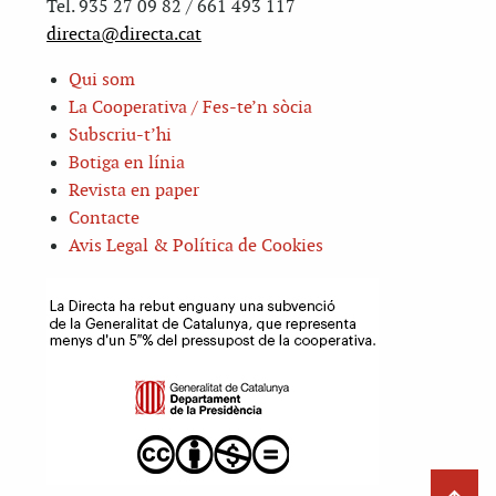
Tel. 935 27 09 82 / 661 493 117
directa@directa.cat
Qui som
La Cooperativa / Fes-te’n sòcia
Subscriu-t’hi
Botiga en línia
Revista en paper
Contacte
Avis Legal & Política de Cookies