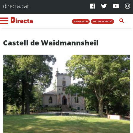
directa.cat
SUBSCRIU-T'HI
FES UNA DONACIÓ
Castell de Waidmannsheil