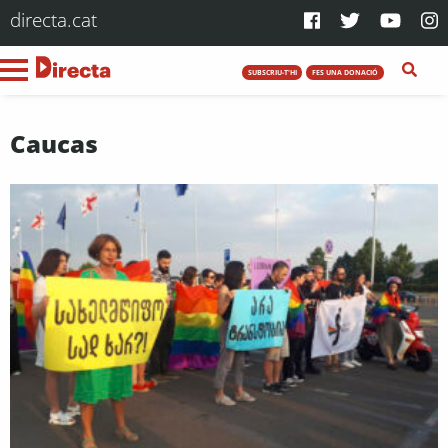
directa.cat
SUBSCRIU-T'HI
FES UNA DONACIÓ
Caucas