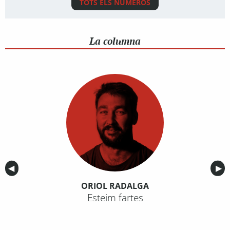
TOTS ELS NÚMEROS
La columna
Anterior
◀︎
Sig
▶︎
ORIOL RADALGA
Esteim fartes