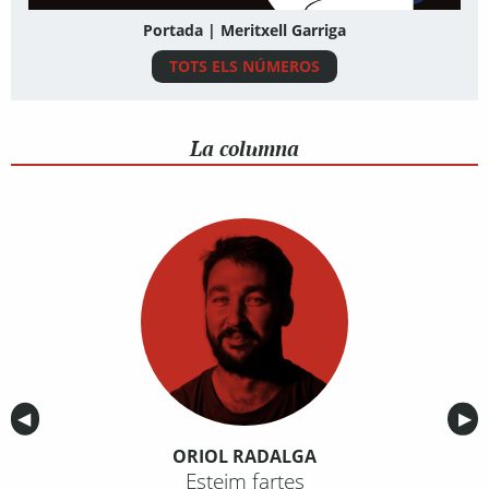
Portada | Meritxell Garriga
TOTS ELS NÚMEROS
La columna
Anterior
◀︎
Sig
▶︎
ORIOL RADALGA
Esteim fartes