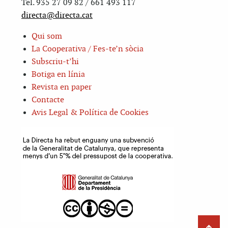
Tel. 935 27 09 82 / 661 493 117
directa@directa.cat
Qui som
La Cooperativa / Fes-te’n sòcia
Subscriu-t’hi
Botiga en línia
Revista en paper
Contacte
Avis Legal & Política de Cookies