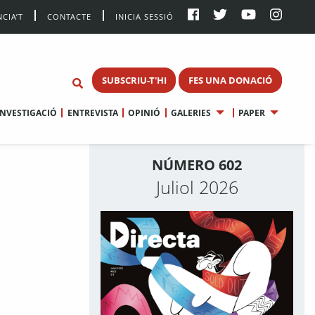
CIA’T
CONTACTE
INICIA SESSIÓ
SUBSCRIU-T'HI
FES UNA DONACIÓ
INVESTIGACIÓ
ENTREVISTA
OPINIÓ
GALERIES
PAPER
NÚMERO 602
Juliol 2026