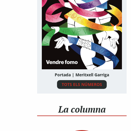
Portada | Meritxell Garriga
TOTS ELS NÚMEROS
La columna