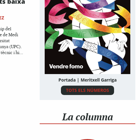
ts baixa
EZ
ip del
re de Medi
sitat
lunya (UPC).
tècnic i hi...
Portada | Meritxell Garriga
TOTS ELS NÚMEROS
La columna