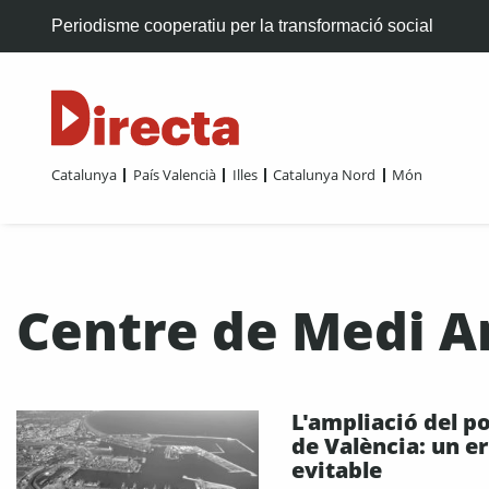
Periodisme cooperatiu per la transformació social
Catalunya
País Valencià
Illes
Catalunya Nord
Món
Centre de Medi 
L'ampliació del po
de València: un er
evitable