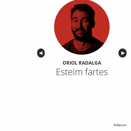
Anterior
◀︎
Sigu
▶︎
ORIOL RADALGA
Esteim fartes
Publicitat