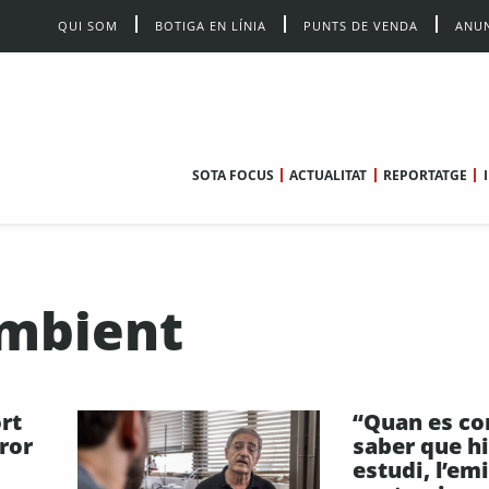
QUI SOM
BOTIGA EN LÍNIA
PUNTS DE VENDA
ANUN
SOTA FOCUS
ACTUALITAT
REPORTATGE
Ambient
rt
“Quan es c
ror
saber que h
estudi, l’em