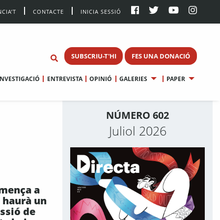
CIA’T
CONTACTE
INICIA SESSIÓ
SUBSCRIU-T'HI
FES UNA DONACIÓ
INVESTIGACIÓ
ENTREVISTA
OPINIÓ
GALERIES
PAPER
NÚMERO 602
Juliol 2026
omença a
i haurà un
issió de