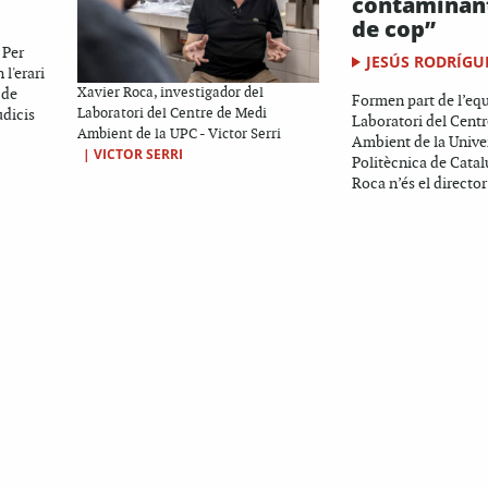
contaminan
de cop”
 Per
JESÚS RODRÍGU
 l'erari
 de
Xavier Roca, investigador del
Formen part de l’equ
udicis
Laboratori del Centre de Medi
Laboratori del Cent
Ambient de la UPC - Victor Serri
Ambient de la Univer
|
VICTOR SERRI
Politècnica de Cata
Roca n’és el director 