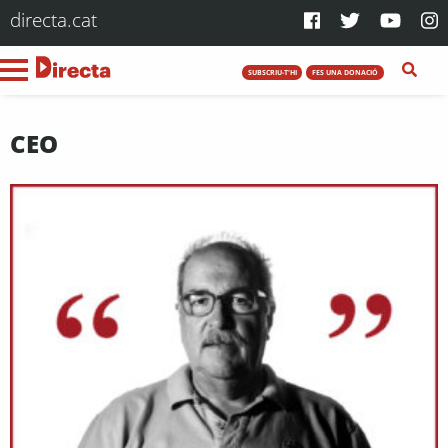
directa.cat
SUBSCRIU-T'HI
FES UNA DONACIÓ
CEO