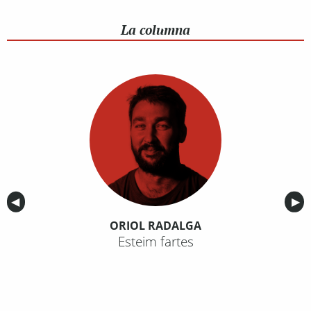
La columna
Anterior
◀︎
Sig
▶︎
ORIOL RADALGA
Esteim fartes