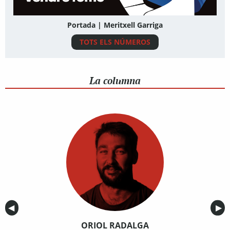
Portada | Meritxell Garriga
TOTS ELS NÚMEROS
La columna
Anterior
◀︎
Sig
▶︎
ORIOL RADALGA