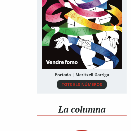
Portada | Meritxell Garriga
TOTS ELS NÚMEROS
La columna