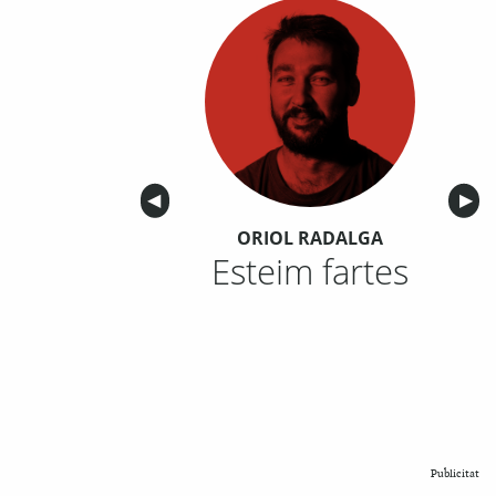
Anterior
◀︎
Sigu
▶︎
ORIOL RADALGA
Esteim fartes
Publicitat