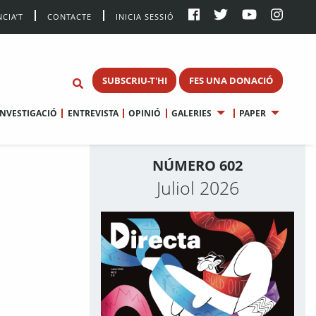
CIA’T
CONTACTE
INICIA SESSIÓ
SUBSCRIU-T'HI
FES UNA DONACIÓ
INVESTIGACIÓ
ENTREVISTA
OPINIÓ
GALERIES
PAPER
NÚMERO 602
Juliol 2026