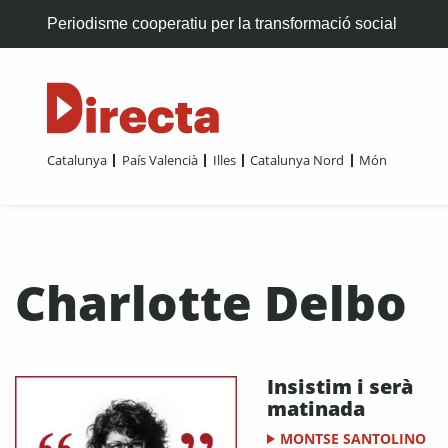
Periodisme cooperatiu per la transformació social
Catalunya
País Valencià
Illes
Catalunya Nord
Món
Charlotte Delbo
Insistim i serà
matinada
MONTSE SANTOLINO