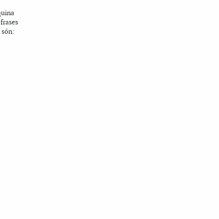
quina
 frases
 són: