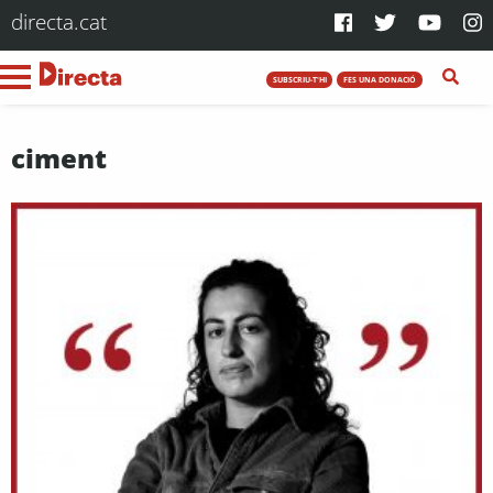
directa.cat
SUBSCRIU-T'HI
FES UNA DONACIÓ
ciment