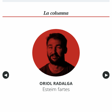
La columna
Anterior
◀︎
Sig
▶︎
ORIOL RADALGA
Esteim fartes