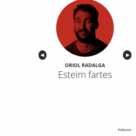
Anterior
◀︎
Sigu
▶︎
ORIOL RADALGA
Esteim fartes
Publicitat