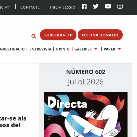
CIA’T
CONTACTE
INICIA SESSIÓ
SUBSCRIU-T'HI
FES UNA DONACIÓ
INVESTIGACIÓ
ENTREVISTA
OPINIÓ
GALERIES
PAPER
NÚMERO 602
Juliol 2026
ar-se als
os del