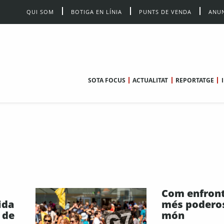
QUI SOM
BOTIGA EN LÍNIA
PUNTS DE VENDA
ANUN
SOTA FOCUS
ACTUALITAT
REPORTATGE
Com enfront
ida
més poderos
 de
món