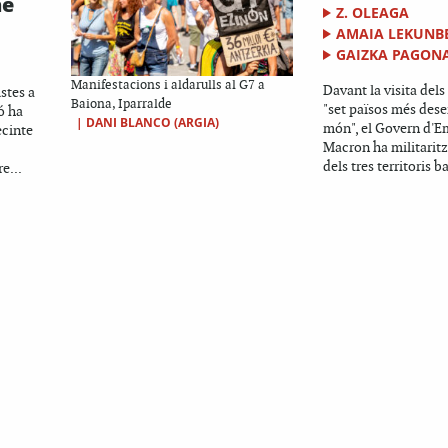
he
Z. OLEAGA
AMAIA LEKUNB
GAIZKA PAGON
Manifestacions i aldarulls al G7 a
Davant la visita del
stes a
Baiona, Iparralde
"set països més des
ió ha
|
DANI BLANCO (ARGIA)
món", el Govern d'
ecinte
Macron ha militaritz
dels tres territoris b
e...