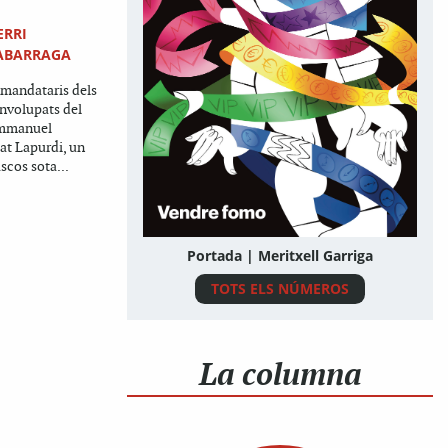
ERRI
ABARRAGA
s mandataris dels
envolupats del
Emmanuel
at Lapurdi, un
ascos sota...
Portada | Meritxell Garriga
TOTS ELS NÚMEROS
La columna