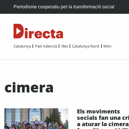
Periodisme cooperatiu per la transformació social
Catalunya
País Valencià
Illes
Catalunya Nord
Món
cimera
Els moviments
socials fan una cr
a aturar la cimera