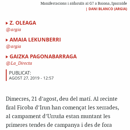
Manifestacions i aldarulls al G7 a Baiona, Iparralde
|
DANI BLANCO (ARGIA)
Z. OLEAGA
argia
AMAIA LEKUNBERRI
argia
GAIZKA PAGONABARRAGA
La_Directa
PUBLICAT:
AGOST 27, 2019 - 12:57
Dimecres, 21 d’agost, deu del matí. Al recinte
firal Ficoba d’Irun han començat les xerrades,
al campament d’Urruña estan muntant les
primeres tendes de campanya i des de fora