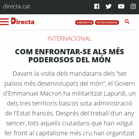
directa.cat
SUBSCRIU-T'HI
FES UNA DONACIÓ
INTERNACIONAL
COM ENFRONTAR-SE ALS MÉS
PODEROSOS DEL MÓN
Davant la visita dels mandataris dels "set
països més desenvolupats del món", el Govern
d'Emmanuel Macron ha militaritzat Lapurdi, un
dels tres territoris bascos sota administració
de l'Estat francès. Després del treball d'un any
sencer, tots aquells ciutadans que han volgut
fer front al capitalisme més cru han organitzat