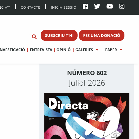
CIA’T
CONTACTE
INICIA SESSIÓ
SUBSCRIU-T'HI
FES UNA DONACIÓ
INVESTIGACIÓ
ENTREVISTA
OPINIÓ
GALERIES
PAPER
NÚMERO 602
Juliol 2026