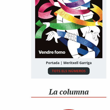
Portada | Meritxell Garriga
TOTS ELS NÚMEROS
La columna