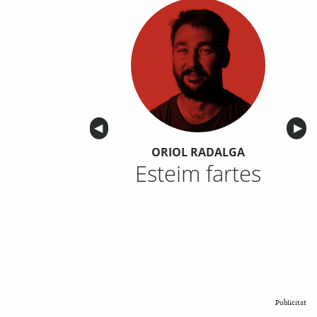
Anterior
◀︎
Sigu
▶︎
ORIOL RADALGA
Esteim fartes
Publicitat