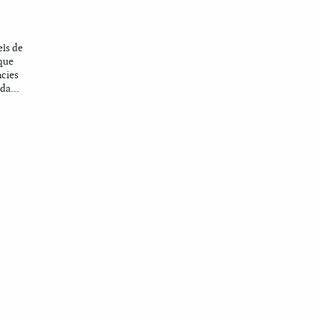
els de
 que
ncies
da...