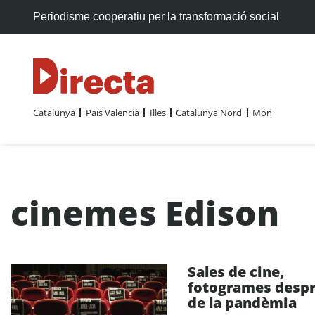
Periodisme cooperatiu per la transformació social
Catalunya
País Valencià
Illes
Catalunya Nord
Món
cinemes Edison
Sales de cine,
fotogrames desp
de la pandèmia