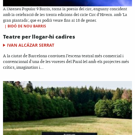
A l’Ateneu Popular 9 Barris, torna la poesia del circ, enguany concident
amb la celebració de les trenta edicions del cicle Circ d’Hivern. amb 'La
gran plantada', que es podrà veure fins al 18 de gener.
|
BIDÓ DE NOU BARRIS
Teatre per llogar-hi cadires
IVAN ALCÁZAR SERRAT
A la ciutat de Barcelona conviuen l’escena teatral més comercial i
convencional d'una de les voreres del Paral·lel amb els projectes més
crítics, imaginatius i...