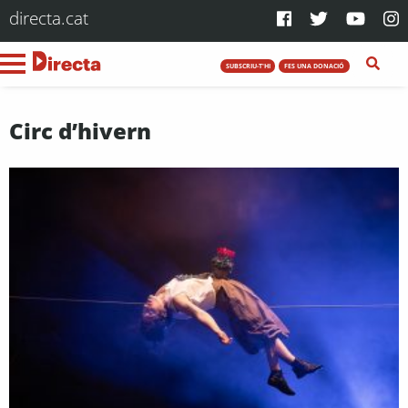
directa.cat
SUBSCRIU-T'HI
FES UNA DONACIÓ
Circ d’hivern