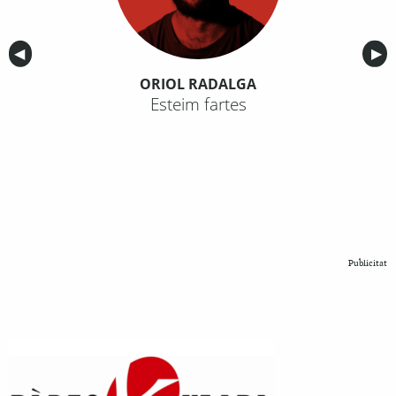
Anterior
◀︎
Sig
▶︎
ORIOL RADALGA
Esteim fartes
Publicitat