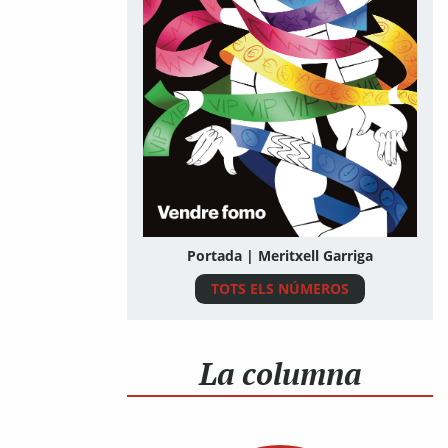
Portada | Meritxell Garriga
TOTS ELS NÚMEROS
La columna