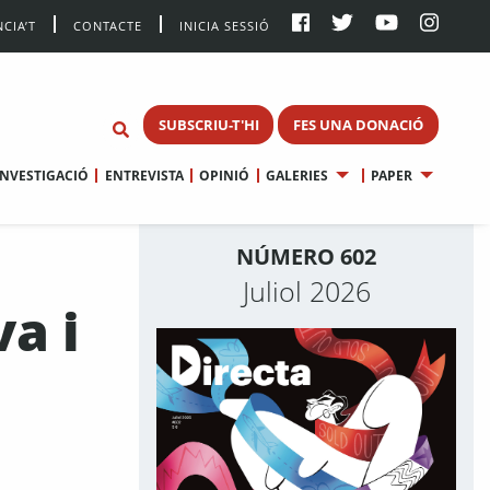
CIA’T
CONTACTE
INICIA SESSIÓ
SUBSCRIU-T'HI
FES UNA DONACIÓ
INVESTIGACIÓ
ENTREVISTA
OPINIÓ
GALERIES
PAPER
NÚMERO 602
Juliol 2026
va i