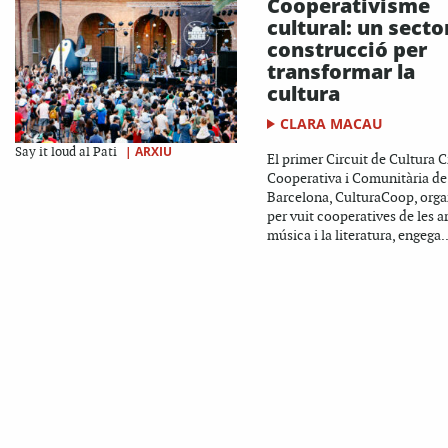
Cooperativisme
cultural: un secto
construcció per
transformar la
cultura
CLARA MACAU
|
ARXIU
Say it loud al Pati
El primer Circuit de Cultura Cr
Cooperativa i Comunitària de
Barcelona, CulturaCoop, orga
per vuit cooperatives de les ar
música i la literatura, engega..