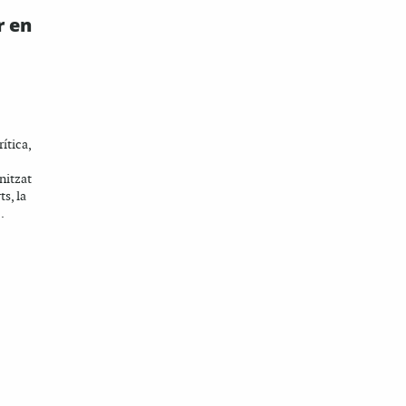
r en
ítica,
nitzat
ts, la
.