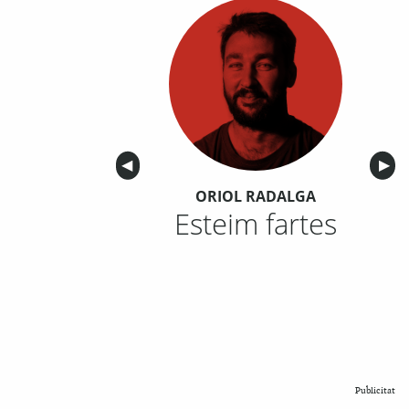
Anterior
◀︎
Sigu
▶︎
ORIOL RADALGA
Esteim fartes
Publicitat