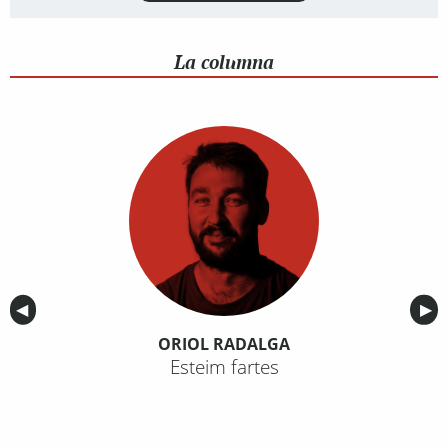
La columna
Anterior
◀︎
Sig
▶︎
ORIOL RADALGA
Esteim fartes