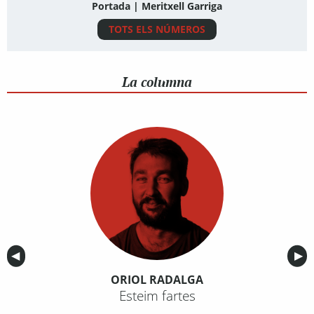
Portada | Meritxell Garriga
TOTS ELS NÚMEROS
La columna
Anterior
◀︎
Sig
▶︎
ORIOL RADALGA
Esteim fartes