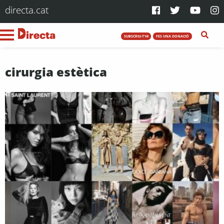
directa.cat
SUBSCRIU-T'HI
FES UNA DONACIÓ
cirurgia estètica