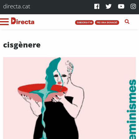
directa.cat
SUBSCRIU-T'HI
FES UNA DONACIÓ
cisgènere