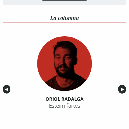
La columna
Anterior
◀︎
Sig
▶︎
ORIOL RADALGA
Esteim fartes