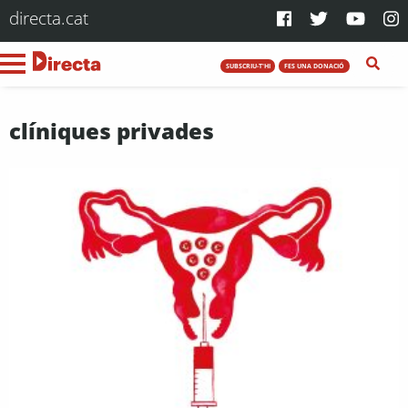
directa.cat
SUBSCRIU-T'HI
FES UNA DONACIÓ
clíniques privades