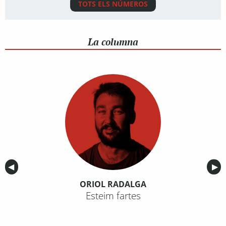
TOTS ELS NÚMEROS
La columna
Anterior
◀︎
Sig
▶︎
ORIOL RADALGA
Esteim fartes