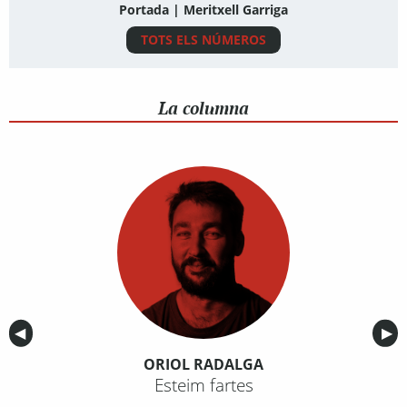
Portada | Meritxell Garriga
TOTS ELS NÚMEROS
La columna
Anterior
◀︎
Sig
▶︎
ORIOL RADALGA
Esteim fartes