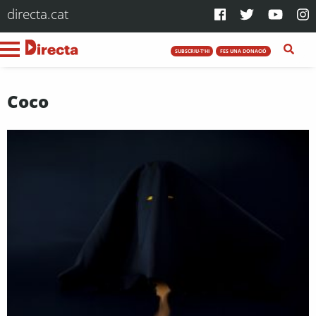
directa.cat
SUBSCRIU-T'HI
FES UNA DONACIÓ
Coco