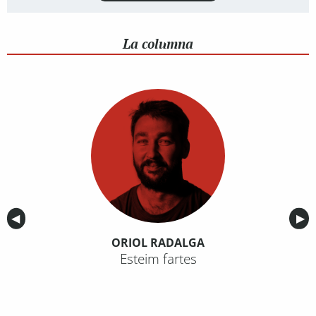
La columna
Anterior
◀︎
Sig
▶︎
ORIOL RADALGA
Esteim fartes