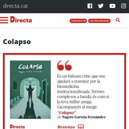
directa.cat
SUBSCRIU-T'HI
FES UNA DONACIÓ
Colapso