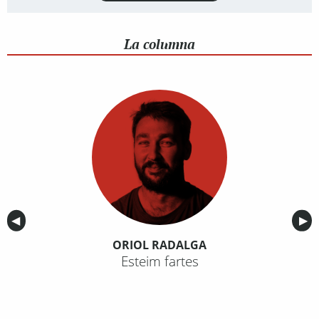
La columna
Anterior
◀︎
Sig
▶︎
ORIOL RADALGA
Esteim fartes