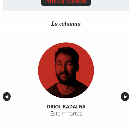
TOTS ELS NÚMEROS
La columna
Anterior
◀︎
Sig
▶︎
ORIOL RADALGA
Esteim fartes