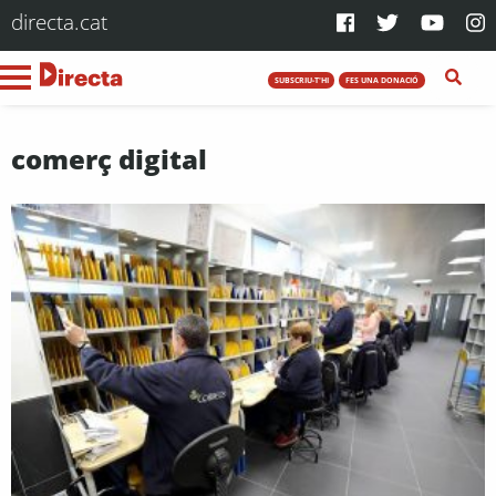
directa.cat
SUBSCRIU-T'HI
FES UNA DONACIÓ
comerç digital