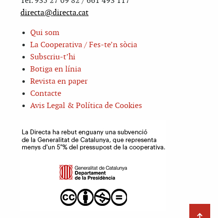
Tel. 935 27 09 82 / 661 493 117
directa@directa.cat
Qui som
La Cooperativa / Fes-te’n sòcia
Subscriu-t’hi
Botiga en línia
Revista en paper
Contacte
Avis Legal & Política de Cookies