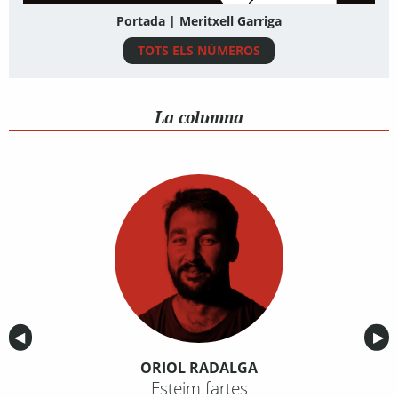
Portada | Meritxell Garriga
TOTS ELS NÚMEROS
La columna
Anterior
◀︎
Sig
▶︎
ORIOL RADALGA
Esteim fartes