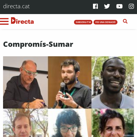
directa.cat
SUBSCRIU-T'HI
FES UNA DONACIÓ
Compromís-Sumar