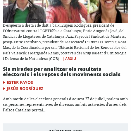
D'esquerra a dreta i de dalt a baix, Eugeni Rodríguez, president de
l'Observatori contra l'LGBTIfòbia a Catalunya; Enric Aragonès Jové, del
Sindicat de Llogateres de Catalunya; Aziz Faye, del Sindicat de Manters;
Josep-Enric Escribano, president de l'Associació Cultural El Tempir; Rosa
Mas, de la Coordinadora per una Ubicació Racional de les Renovables del
País Valencià; i Margalida Ramis, portaveu del Grup Balear d'Ornitologia
|
ARXIU
i Defensa de la Naturalesa (GOB).
Sis mirades per analitzar els resultats
electorals i els reptes dels moviments socials
ESTER FAYOS
JESÚS RODRÍGUEZ
Amb motiu de les eleccions generals d'aquest 23 de juliol, parlem amb
sis persones representatives de diversos àmbits activistes d'arreu dels
Països Catalans per tal...