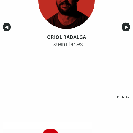
Anterior
◀︎
Sig
▶︎
ORIOL RADALGA
Esteim fartes
Publicitat