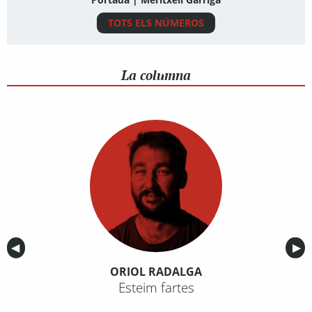
TOTS ELS NÚMEROS
La columna
Anterior
◀︎
Sig
▶︎
ORIOL RADALGA
Esteim fartes