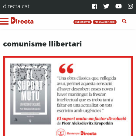
directa.cat
SUBSCRIU-T'HI
FES UNA DONACIÓ
comunisme llibertari