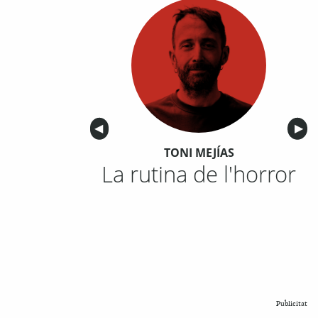
Anterior
◀︎
Sigu
▶︎
TONI MEJÍAS
La rutina de l'horror
Publicitat