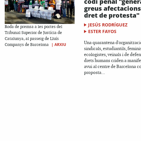
codi penal "gener
greus afectacions
dret de protesta"
JESÚS RODRÍGUEZ
Roda de premsa a les portes del
ESTER FAYOS
Tribunal Superior de Justícia de
Catalunya, al passeig de Lluís
Una quarantena d'organitzac
|
ARXIU
Companys de Barcelona
sindicals, estudiantils, femini
ecologistes, veïnals i de defe
drets humans criden a manife
avui al centre de Barcelona co
proposta...