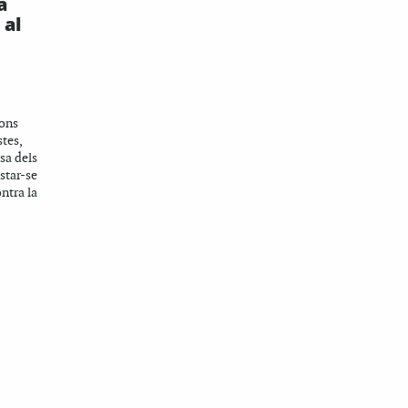
a
 al
ions
stes,
nsa dels
star-se
ntra la