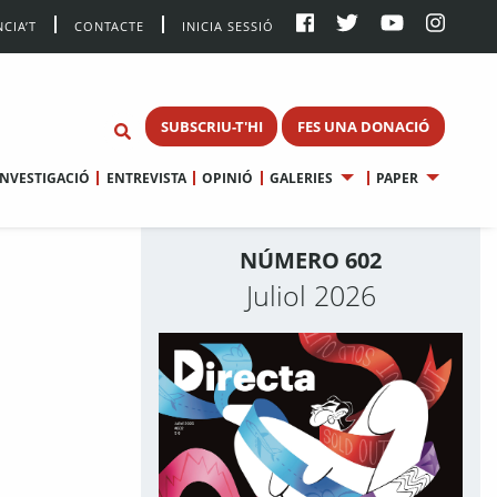
CIA’T
CONTACTE
INICIA SESSIÓ
SUBSCRIU-T'HI
FES UNA DONACIÓ
INVESTIGACIÓ
ENTREVISTA
OPINIÓ
GALERIES
PAPER
NÚMERO 602
Juliol 2026