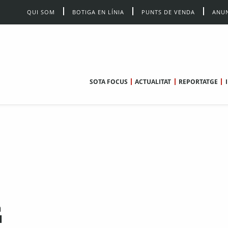
QUI SOM
BOTIGA EN LÍNIA
PUNTS DE VENDA
ANUN
SOTA FOCUS
ACTUALITAT
REPORTATGE
n
l