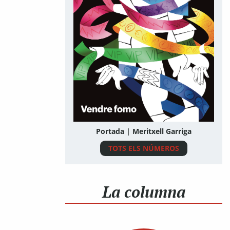
Portada | Meritxell Garriga
TOTS ELS NÚMEROS
La columna