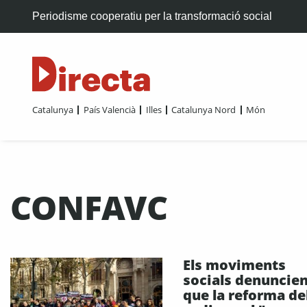
Periodisme cooperatiu per la transformació social
Catalunya
País Valencià
Illes
Catalunya Nord
Món
CONFAVC
Els moviments
socials denuncie
que la reforma de